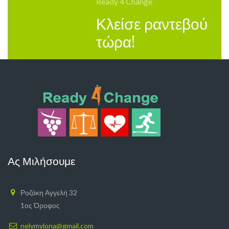
Ready 4 Change
Κλείσε ραντεβού
τώρα!
Ας Μιλήσουμε
Ροζάκη Αγγελή 32
1ος Όροφος
nelymylona@gmail.com