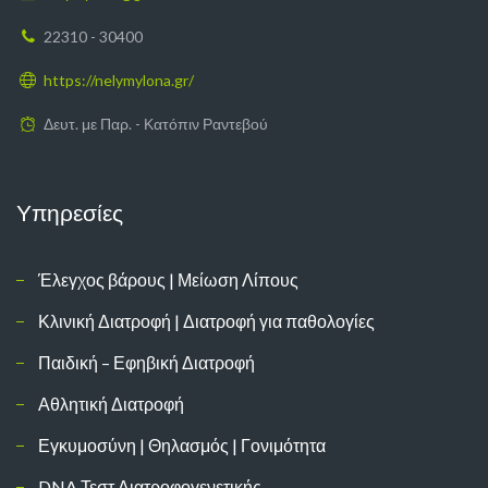
22310 - 30400
https://nelymylona.gr/
Δευτ. με Παρ. - Κατόπιν Ραντεβού
Υπηρεσίες
Έλεγχος βάρους | Μείωση Λίπους
Κλινική Διατροφή | Διατροφή για παθολογίες
Παιδική – Εφηβική Διατροφή
Αθλητική Διατροφή
Εγκυμοσύνη | Θηλασμός | Γονιμότητα
DNA Τεστ Διατροφογενετικής