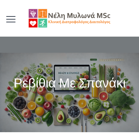
Ρεβίθια Με Σπανάκι