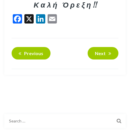
Κ α λ ή Ό ρ ε ξ η !!
Facebook
X
LinkedIn
Email
Previous
Next
Search
for: