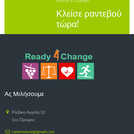
Ready 4 Change
Κλείσε ραντεβού
τώρα!
Ας Μιλήσουμε
Ροζάκη Αγγελή 32
1ος Όροφος
nelymylona@gmail.com