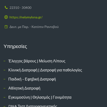
22310 - 30400
https://nelymylona.gr/
Δευτ. με Παρ. - Κατόπιν Ραντεβού
Υπηρεσίες
Έλεγχος βάρους | Μείωση Λίπους
Κλινική Διατροφή | Διατροφή για παθολογίες
Παιδική – Εφηβική Διατροφή
Αθλητική Διατροφή
Εγκυμοσύνη | Θηλασμός | Γονιμότητα
DNA Τεστ Διατροφογενετικής