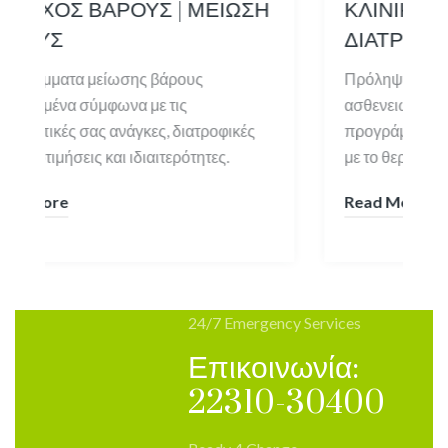
ΒΑΡΟΥΣ | ΜΕΙΩΣΗ
ΚΛΙΝΙΚΗ ΔΙΑΤΡΟΦΗ 
ΔΙΑΤΡΟΦΗ ΓΙΑ ΠΑ
μείωσης βάρους
Πρόληψη και θεραπεία δια
ύμφωνα με τις
ασθενειών βάσει ενός εξατ
ς ανάγκες, διατροφικές
προγράμματος διατροφής σ
 και ιδιαιτερότητες.
με το θεράποντα ιατρό σας.
Read More
24/7 Emergency Services
Επικοινωνία:
22310-30400