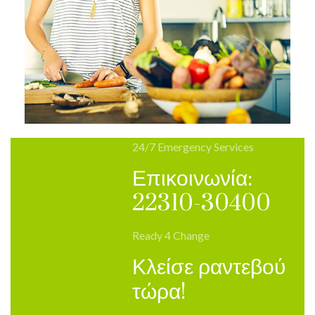
24/7 Emergency Services
Επικοινωνία:
22310-30400
Ready 4 Change
Κλείσε ραντεβού
τώρα!