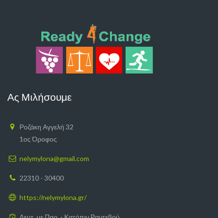
Ας Μιλήσουμε
Ροζάκη Αγγελή 32
1ος Όροφος
nelymylona@gmail.com
22310 - 30400
https://nelymylona.gr/
Δευτ. με Παρ. - Κατόπιν Ραντεβού